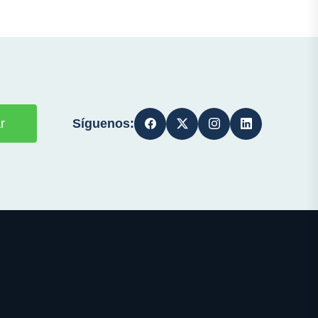
Síguenos:
r