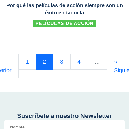
Por qué las películas de acción siempre son un
éxito en taquilla
PELÍCULAS DE ACCIÓN
1
2
3
4
...
»
erior
Sigui
Suscríbete a nuestro Newsletter